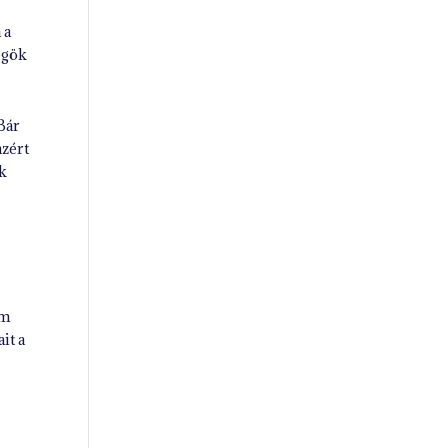
 a
ségök
Bár
azért
ok
um
it a