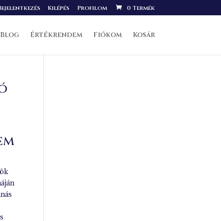
ejelentkezés
Kilépés
Profilom
0 Termék
Blog
Értékrendem
Fiókom
Kosár
ló
em
sök
náján
anás
os