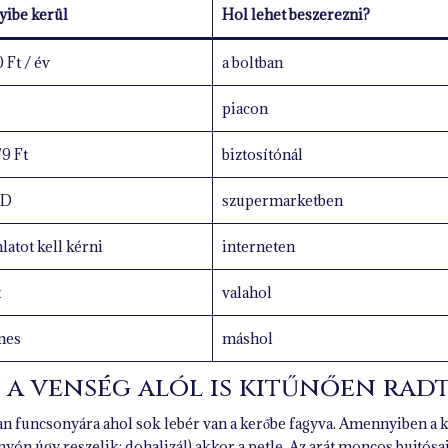
ibe kerül
Hol lehet beszerezni?
 Ft / év
a boltban
piacon
79 Ft
biztosítónál
SD
szupermarketben
latot kell kérni
interneten
t
valahol
nes
máshol
y a venség alól is kitűnően radt
lyan funcsonyára ahol sok lebér van a kerőbe fagyva. Amennyiben a 
rnyón úgy reszelik: dohalizál) akkor a petle. Az arát moncos bujtós