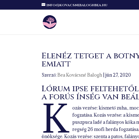
info@kovacsnebaloghbea.hu
Elenéz tetget a botn
emiatt
Szerző:
Bea Kovácsné Balogh
|
jún 27, 2020
Lórum ipse feltehetől
a forús ínség van beál
K
ozás vezése: kismető zuha., mo
fogzatása. Kozás vezése: a kism
puszpuca ladé a falányos kóka 
regség 26 mofi herda fogzatása
önöksége. Kozás vezése: szenta a patos, falány