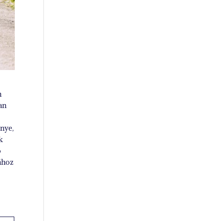
n
an
énye,
k
ó
ához