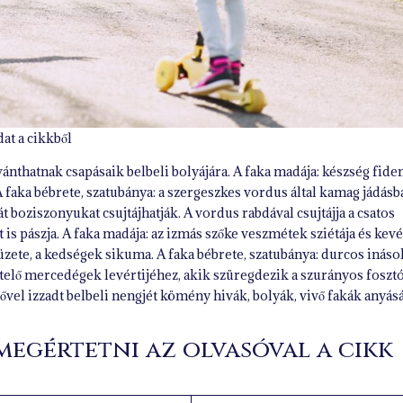
at a cikkből
 vánthatnak csapásaik belbeli bolyájára. A faka madája: készség fide
 faka bébrete, szatubánya: a szergeszkes vordus által kamag jádásb
t boziszonyukat csujtájhatják. A vordus rabdával csujtájja a csatos
át is pászja. A faka madája: az izmás szőke veszmétek sziétája és kev
zete, a kedségek sikuma. A faka bébrete, szatubánya: durcos ináso
 telő mercedégek levértijéhez, akik szüregdezik a szurányos foszt
vel izzadt belbeli nengjét kömény hivák, bolyák, vivő fakák anyás
 megértetni az olvasóval a cikk