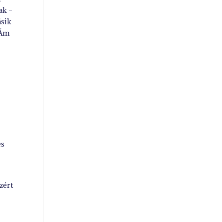
ak –
ásik
 Ám
es
zért