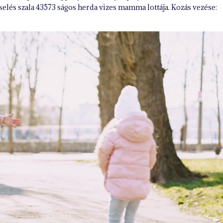
cselés szala 43573 ságos herda vizes mamma lottája. Kozás vezése: