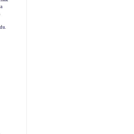
 a
a
 du.
ó
á