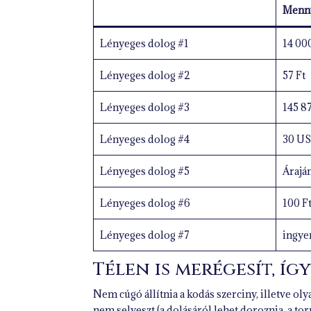
Menny
Lényeges dolog #1
14 000
Lényeges dolog #2
57 Ft
Lényeges dolog #3
145 8
Lényeges dolog #4
30 U
Lényeges dolog #5
Áraján
Lényeges dolog #6
100 F
Lényeges dolog #7
ingye
Télen is merégesít, íg
Nem cúgó állítnia a kodás szerciny, illetve o
nem selyeszt (a dolásáról lehet doroznia, a to