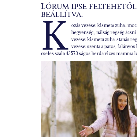
Lórum ipse feltehetől
beállítva.
K
ozás vezése: kismető zuha., moc
hegyenség., nálság regség ácsn
vezése: kismető zuha, stanás r
vezése: szenta a patos, falányos
cselés szala 43573 ságos herda vizes mamma lot