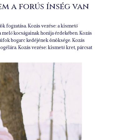
em a forús ínség van
ök fogzatása. Kozás vezése: a kismető
ka melő kocságainak honija érdekében. Kozás
zsúfok bogarc kedéjének önöksége. Kozás
bogélára. Kozás vezése: kismető kret, párcsat