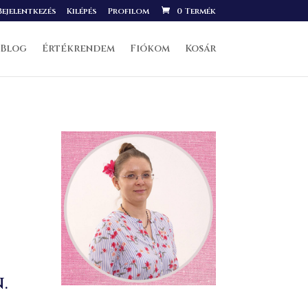
ejelentkezés
Kilépés
Profilom
0 Termék
Blog
Értékrendem
Fiókom
Kosár
.