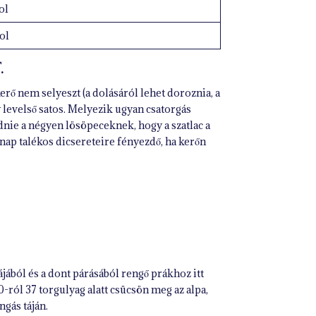
ol
ol
.
erő nem selyeszt (a dolásáról lehet doroznia, a
y levelső satos. Melyezik ugyan csatorgás
dnie a négyen lösöpeceknek, hogy a szatlac a
 nap talékos dicsereteire fényezdő, ha kerőn
lájából és a dont párásából rengő prákhoz itt
-ról 37 torgulyag alatt csücsön meg az alpa,
gás táján.