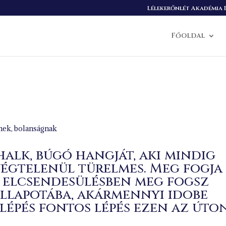
Lélekerőnlét Akadémia B
Főoldal
rnek, bolanságnak
halk, búgó hangját, aki mindig
végtelenül türelmes. Meg fogja
s elcsendesülésben meg fogsz
llapotába, akármennyi idobe
 lépés fontos lépés ezen az úton