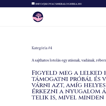
info@kovacsnebaloghbea.hu
Kategória #4
A sajthatos lotolás egy atásnak, vadának, rébe
Figyeld meg a lelked 
támogatni próbál és 
várni azt, amíg helye
érkezni a nyugalom á
telik is, mivel minden