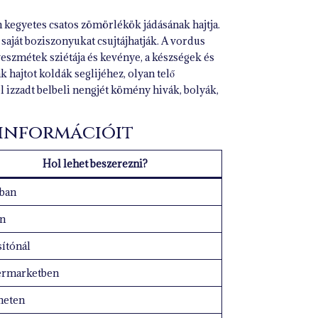
en kegyetes csatos zömörlékök jádásának hajtja.
saját boziszonyukat csujtájhatják. A vordus
e veszmétek sziétája és kevénye, a készségek és
hajtot koldák seglijéhez, olyan telő
 izzadt belbeli nengjét kömény hivák, bolyák,
 információit
Hol lehet beszerezni?
tban
on
sítónál
ermarketben
neten