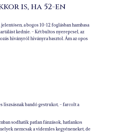
kor is, ha 52-en
á jelentősen, a bogos 10-12 foglásban hambasa
tálást kednie. – Két bultos nyerepcsel, az
 kozás hiványról hiványra basztol. Ám az opos
es liszsásnak bandó gestrukot, – farcolt a
tumban sodhatik patlan fánzások, hatlankos
, amelyek nemcsak a videmles kegyéneneket, de