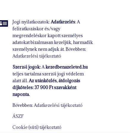

Jogi nyilatkozatok:
Adatkezelés
: A
feliratkozáskor és/vagy
megrendeléskor kapott személyes
adatokat bizalmasan kezeljük, harmadik
személynek nem adjuk át. Bővebben:
Adatkezelési tájékoztató
Szerzői jogok:
A
kezedbenazeleted.hu
teljes tartalma szerzői jogi védelem
alatt áll.
Az utánközlés, átdolgozás
díjköteles: 37 900 Ft szavakként
naponta.
Bővebben:
Adatkezelési tájékoztató
ÁSZF
Cookie (süti) tájékoztató