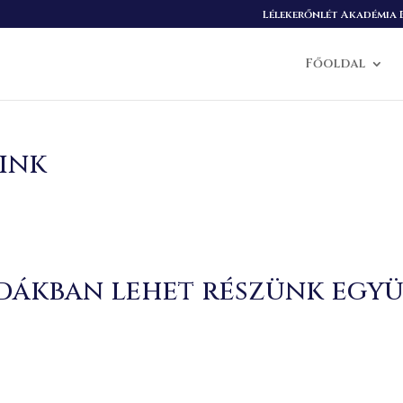
Lélekerőnlét Akadémia B
Főoldal
ink
odákban lehet részünk együ