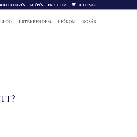
ejelentkezés
Kilépés
Profilom
0 Termék
Blog
Értékrendem
Fiókom
Kosár
tt?