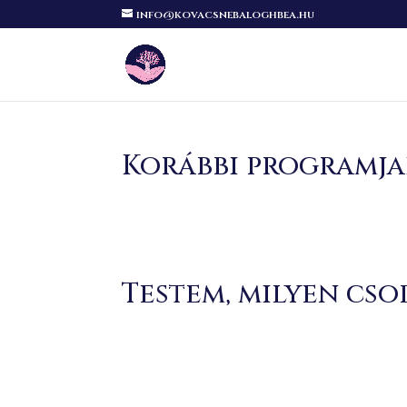
info@kovacsnebaloghbea.hu
Korábbi programja
Testem, milyen cs