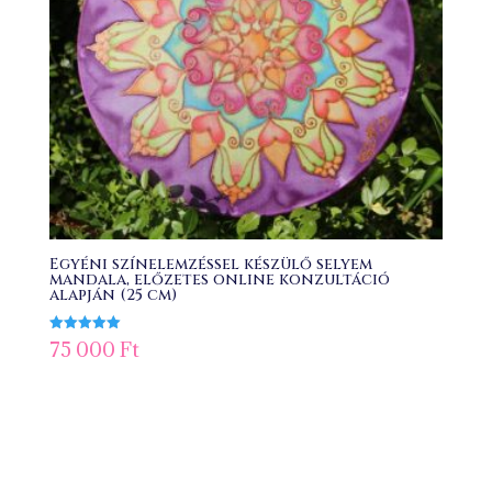
Egyéni színelemzéssel készülő selyem
mandala, előzetes online konzultáció
alapján (25 cm)
Értékelés:
75 000
Ft
5.00
/ 5