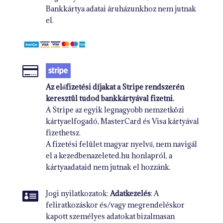
Bankkártya adatai áruházunkhoz nem jutnak
el.

Az előfizetési díjakat a Stripe rendszerén
keresztül tudod bankkártyával fizetni.
A Stripe az egyik legnagyobb nemzetközi
kártyaelfogadó, MasterCard és Visa kártyával
fizethetsz.
A fizetési felület magyar nyelvű, nem navigál
el a kezedbenazeleted.hu honlapról, a
kártyaadataid nem jutnak el hozzánk.

Jogi nyilatkozatok:
Adatkezelés
: A
feliratkozáskor és/vagy megrendeléskor
kapott személyes adatokat bizalmasan