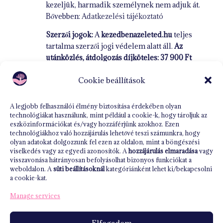
kezeljük, harmadik személynek nem adjuk át.
Bővebben:
Adatkezelési tájékoztató
Szerzői jogok:
A
kezedbenazeleted.hu
teljes
tartalma szerzői jogi védelem alatt áll.
Az
utánközlés, átdolgozás díjköteles: 37 900 Ft
szavakként naponta.
Cookie beállítások
Bővebben:
Adatkezelési tájékoztató
ÁSZF
A legjobb felhasználói élmény biztosítása érdekében olyan
technológiákat használunk, mint például a cookie-k, hogy tároljuk az
Cookie (süti) tájékoztató
eszközinformációkat és/vagy hozzáférjünk azokhoz. Ezen
technológiákhoz való hozzájárulás lehetővé teszi számunkra, hogy
Impresszum
olyan adatokat dolgozzunk fel ezen az oldalon, mint a böngészési
viselkedés vagy az egyedi azonosítók. A
hozzájárulás elmaradása
vagy
visszavonása hátrányosan befolyásolhat bizonyos funkciókat a
weboldalon. A
süti beállításoknál
kategóriánként lehet ki/bekapcsolni
a cookie-kat.
Manage services
Elfogadom