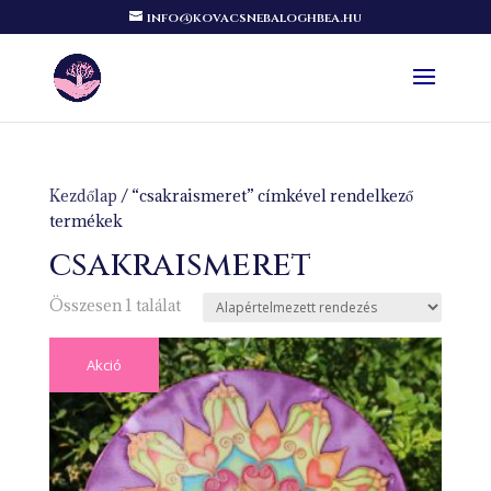
info@kovacsnebaloghbea.hu
Kezdőlap
/ “csakraismeret” címkével rendelkező
termékek
csakraismeret
Összesen 1 találat
Akció