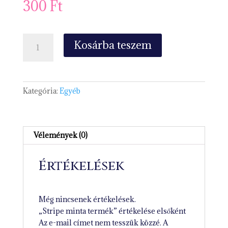
300
Ft
Stripe
Kosárba teszem
minta
termék
mennyiség
Kategória:
Egyéb
Vélemények (0)
Értékelések
Még nincsenek értékelések.
„Stripe minta termék” értékelése elsőként
Az e-mail címet nem tesszük közzé.
A