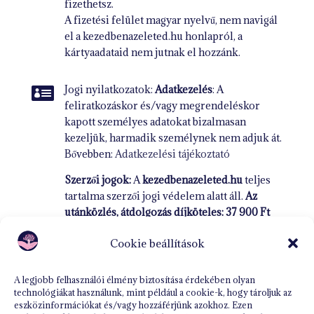
fizethetsz.
A fizetési felület magyar nyelvű, nem navigál
el a kezedbenazeleted.hu honlapról, a
kártyaadataid nem jutnak el hozzánk.

Jogi nyilatkozatok:
Adatkezelés
: A
feliratkozáskor és/vagy megrendeléskor
kapott személyes adatokat bizalmasan
kezeljük, harmadik személynek nem adjuk át.
Bővebben:
Adatkezelési tájékoztató
Szerzői jogok:
A
kezedbenazeleted.hu
teljes
tartalma szerzői jogi védelem alatt áll.
Az
utánközlés, átdolgozás díjköteles: 37 900 Ft
szavakként naponta.
Cookie beállítások
Bővebben:
Adatkezelési tájékoztató
ÁSZF
A legjobb felhasználói élmény biztosítása érdekében olyan
technológiákat használunk, mint például a cookie-k, hogy tároljuk az
eszközinformációkat és/vagy hozzáférjünk azokhoz. Ezen
Cookie (süti) tájékoztató