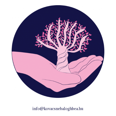
info@kovacsnebaloghbea.hu